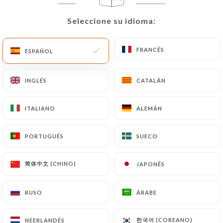
ES
MENÚ
Seleccione su idioma:
Seleccione su idioma:
FRANCÉS
FRANCÉS
ESPAÑOL
ESPAÑOL
INGLÉS
INGLÉS
CATALÁN
CATALÁN
/
INICIO
CONTACTO
Contacto
ITALIANO
ITALIANO
ALEMÁN
ALEMÁN
PORTUGUÉS
PORTUGUÉS
SUECO
SUECO
简体中文 (CHINO)
简体中文 (CHINO)
JAPONÉS
JAPONÉS
RUSO
RUSO
ÁRABE
ÁRABE
Stéphane Martin
한국어 (COREANO)
한국어 (COREANO)
NEERLANDÉS
NEERLANDÉS