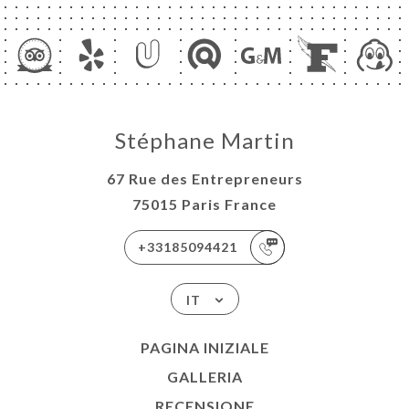
NU
ANDER
GNE
IVRE
Stéphane Martin
CHEF
ATTO
67 Rue des Entrepreneurs
75015 Paris France
+33185094421
IT
PAGINA INIZIALE
GALLERIA
RECENSIONE