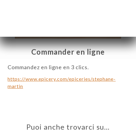
Commander en ligne
Commandez en ligne en 3 clics.
https://www.epicery.com/epiceries/stephane-
martin
A
LE
NOTA
Puoi anche trovarci su…
ERIA
SIONE