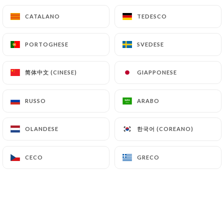
12.00€
CATALANO
CATALANO
TEDESCO
TEDESCO
Fioriera 16cl
PORTOGHESE
PORTOGHESE
SVEDESE
SVEDESE
8.00€
spritz 16cl
简体中文 (CINESE)
简体中文 (CINESE)
GIAPPONESE
GIAPPONESE
(Aperol, Vouvray, Seltzer Water)
RUSSO
RUSSO
ARABO
ARABO
12.00€
Gin Bombay Saphire, vodka Zubrowka 4cl
한국어 (COREANO)
한국어 (COREANO)
OLANDESE
OLANDESE
9.00€
CECO
CECO
GRECO
GRECO
Gin, vodka e whisky 16cl
(cola o succo di frutta)
15.00€
Suze 6cl