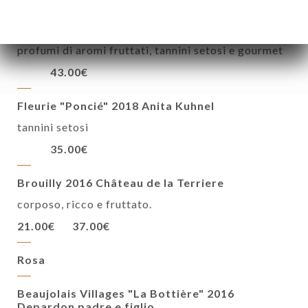
Moulin à Vent "Reine de Nuit" 2016 Anita
Kuhnel (raccolto alle 3:00 e alle 9:00)
profumi di aromi fruttati, tannini setosi e gourmet
43.00€
Fleurie "Poncié" 2018 Anita Kuhnel
tannini setosi
35.00€
Brouilly 2016 Château de la Terriere
corposo, ricco e fruttato.
21.00€
37.00€
Rosa
Beaujolais Villages "La Bottière" 2016
Depardon padre e figlio