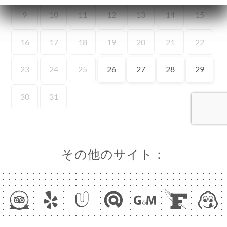
ーム
約
ラリー
ュー
ュー
ANDER
GNE
IVRE
その他のサイト：
CHEF
絡先