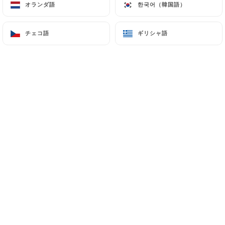
オランダ語
オランダ語
한국어（韓国語）
한국어（韓国語）
メニュー
JA
チェコ語
チェコ語
ギリシャ語
ギリシャ語
/
ホーム
予約
予約