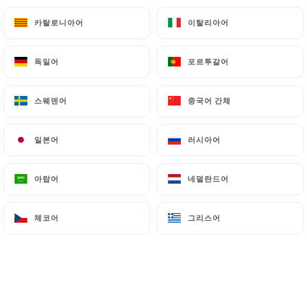
카탈로니아어
카탈로니아어
이탈리아어
이탈리아어
독일어
독일어
포르투갈어
포르투갈어
스웨덴어
스웨덴어
중국어 간체
중국어 간체
일본어
일본어
러시아어
러시아어
아랍어
아랍어
네덜란드어
네덜란드어
체코어
체코어
그리스어
그리스어