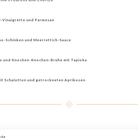
el-Vinaigrette und Parmesan
no-Schinken und Meerrettich-Sauce
to und Knochen-Knochen-Brühe mit Tapioka
 mit Schalotten und getrockneten Aprikosen
cht