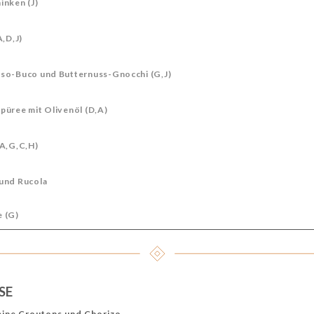
inken (J)
A,D,J)
sso-Buco und Butternuss-Gnocchi (G,J)
püree mit Olivenöl (D,A)
(A,G,C,H)
und Rucola
 (G)
SE
eine Croutons und Chorizo