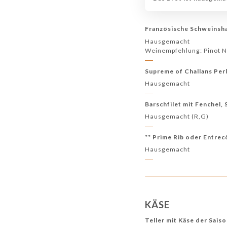
Französische Schweinsha
Hausgemacht
Weinempfehlung: Pinot No
Supreme of Challans Per
Hausgemacht
Barschfilet mit Fenchel,
Hausgemacht (R,G)
** Prime Rib oder Entrec
Hausgemacht
KÄSE
Teller mit Käse der Sais