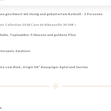
xe geschmort mit Honig und gebuttertem Rotkohl - 2 Personen
ir Collection 2018 Cave de Ribeauvillé 39,00€ »
lhuhn, Topinambur-Frikassee und goldene Pilze
 Sternanis-Emulsion
ôte vom Rind „Origin UK“ Knuspriger Apfel und Sacrine
on