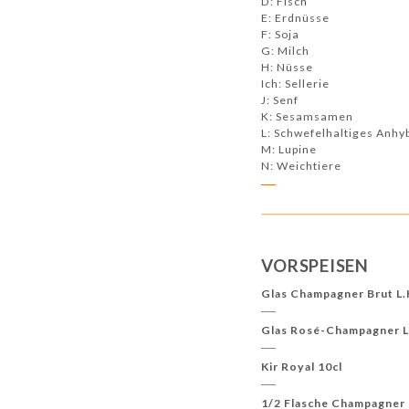
D: Fisch
E: Erdnüsse
F: Soja
G: Milch
H: Nüsse
Ich: Sellerie
J: Senf
K: Sesamsamen
L: Schwefelhaltiges Anhy
M: Lupine
N: Weichtiere
VORSPEISEN
Glas Champagner Brut L.
Glas Rosé-Champagner L
Kir Royal 10cl
1/2 Flasche Champagner 