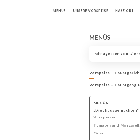
MENÜS
UNSERE VORSPEISE
NASE ORT
VORSPEISEN
SOFTWARE
WEINE IM GLAS
MENÜS
BURGUNDER WEINE
LANGUEDOC-ROUSSILO
Mittagessen von Diens
Vorspeise + Hauptgerich
Vorspeise + Hauptgang 
MENÜS
„Die „hausgemachten“ 
Vorspeisen
Tomaten und Mozzarella 
Oder