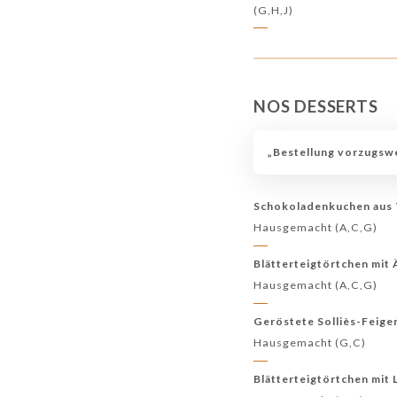
(G,H,J)
NOS DESSERTS
„Bestellung vorzugswe
Schokoladenkuchen aus 
Hausgemacht (A,C,G)
Blätterteigtörtchen mit 
Hausgemacht (A,C,G)
Geröstete Solliès-Feigen
Hausgemacht (G,C)
Blätterteigtörtchen mit 