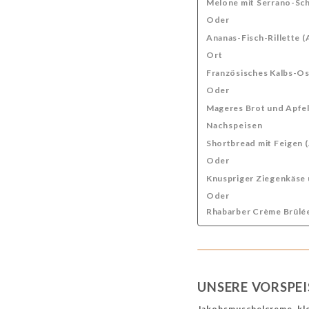
Melone mit Serrano-Sch
Oder
Ananas-Fisch-Rillette (
Ort
Französisches Kalbs-O
Oder
Mageres Brot und Apfel
Nachspeisen
Shortbread mit Feigen 
Oder
Knuspriger Ziegenkäse 
Oder
Rhabarber Crème Brûlée
UNSERE VORSPEI
Jakobsmuschelcreme, kl