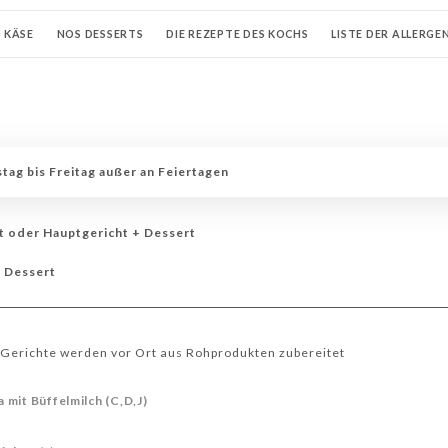
KÄSE
NOS DESSERTS
DIE REZEPTE DES KOCHS
LISTE DER ALLERGE
CHAMPAGNER
LOIRE-WEINE
BEAUJOLAIS-WEINE
ELSASS WEINE
N-WEIN
WEINE DER PROVENCE
BORDEAUX-WEINE
Korsischer Wein
tag bis Freitag außer an Feiertagen
t oder Hauptgericht + Dessert
+ Dessert
Gerichte werden vor Ort aus Rohprodukten zubereitet
mit Büffelmilch (C,D,J)