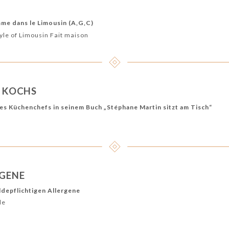
mme dans le Limousin (A,G,C)
tyle of Limousin Fait maison
S KOCHS
es Küchenchefs in seinem Buch „Stéphane Martin sitzt am Tisch“
RGENE
ldepflichtigen Allergene
de