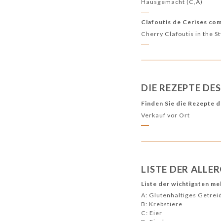
Hausgemacht (C,A)
Clafoutis de Cerises co
Cherry Clafoutis in the S
DIE REZEPTE DE
Finden Sie die Rezepte d
Verkauf vor Ort
LISTE DER ALLE
Liste der wichtigsten me
A: Glutenhaltiges Getrei
B: Krebstiere
C: Eier