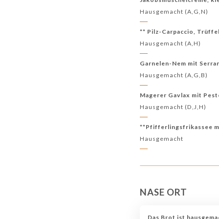
Hausgemacht (A,G,N)
** Pilz-Carpaccio, Trüff
Hausgemacht (A,H)
Garnelen-Nem mit Serra
Hausgemacht (A,G,B)
Magerer Gavlax mit Pes
Hausgemacht (D,J,H)
**Pfifferlingsfrikassee
Hausgemacht
NASE ORT
Das Brot ist hausgema