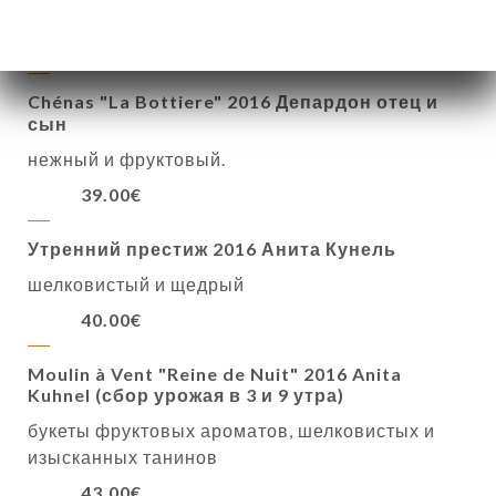
хрустящая корочка, вкус вишни, шоколад
39.00€
Chénas "La Bottiere" 2016 Депардон отец и
сын
нежный и фруктовый.
39.00€
Утренний престиж 2016 Анита Кунель
шелковистый и щедрый
40.00€
Moulin à Vent "Reine de Nuit" 2016 Anita
Kuhnel (сбор урожая в 3 и 9 утра)
букеты фруктовых ароматов, шелковистых и
изысканных танинов
43.00€