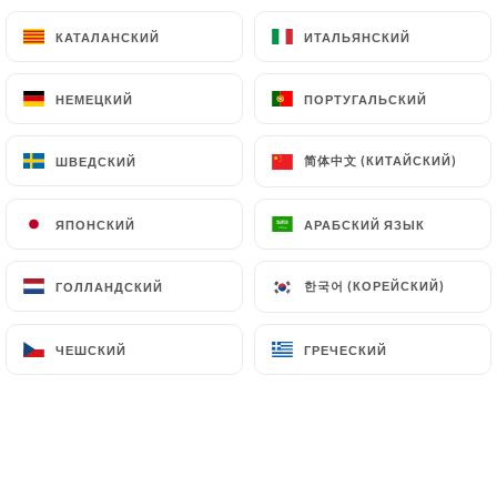
6.00€
КАТАЛАНСКИЙ
КАТАЛАНСКИЙ
ИТАЛЬЯНСКИЙ
ИТАЛЬЯНСКИЙ
Мартини Джин 10cl
НЕМЕЦКИЙ
НЕМЕЦКИЙ
ПОРТУГАЛЬСКИЙ
ПОРТУГАЛЬСКИЙ
12.00€
简体中文 (КИТАЙСКИЙ)
简体中文 (КИТАЙСКИЙ)
американский 8cl
ШВЕДСКИЙ
ШВЕДСКИЙ
12.00€
ЯПОНСКИЙ
ЯПОНСКИЙ
АРАБСКИЙ ЯЗЫК
АРАБСКИЙ ЯЗЫК
Плантатор 16cl
8.00€
한국어 (КОРЕЙСКИЙ)
한국어 (КОРЕЙСКИЙ)
ГОЛЛАНДСКИЙ
ГОЛЛАНДСКИЙ
спритц 16cl
ЧЕШСКИЙ
ЧЕШСКИЙ
ГРЕЧЕСКИЙ
ГРЕЧЕСКИЙ
(Апероль, Вувре, сельтерская вода)
12.00€
Джин Bombay Saphire, водка Зубровка 4cl